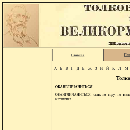
Пои
Главная
А
Б
В
Г
Д
Е
Ж
З
И
Й
К
Л
М
Толко
ОБАНГЛИЧАНИТЬСЯ
ОБАНГЛИЧАНИТЬСЯ, стать по виду, по внешно
англичанка.