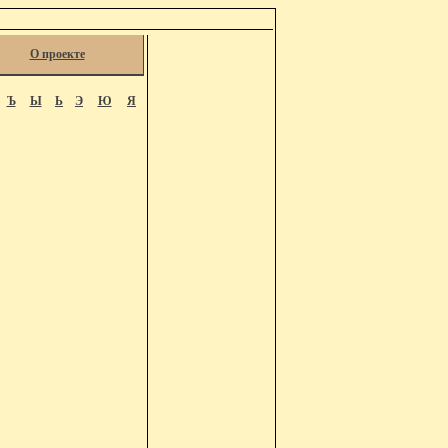
О проекте
Ъ
Ы
Ь
Э
Ю
Я