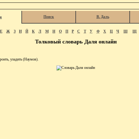
Поиск
В. Даль
я
Е
Ж
З
И
Й
К
Л
М
Н
О
П
Р
С
Т
У
Ф
Х
Ц
Ч
Ш
Щ
Толковый словарь Даля онлайн
ить, уладить (Наумов).