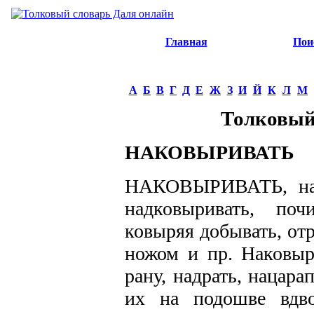
Главная
Пои
А
Б
В
Г
Д
Е
Ж
З
И
Й
К
Л
М
Толковый
НАКОВЫРИВАТЬ
НАКОВЫРИВАТЬ, нако
надковыривать, поч
ковыряя добывать, от
ножом и пр. Наковыр
рану, надрать, нацара
их на подошве вдво