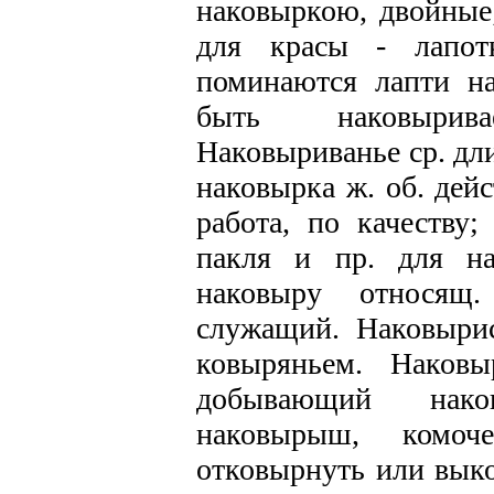
наковыркою, двойные;
для красы - лапот
поминаются лапти на
быть наковырива
Наковыриванье ср. дли
наковырка ж. об. дейс
работа, по качеству;
пакля и пр. для на
наковыру относящ
служащий. Наковырис
ковыряньем. Наков
добывающий наков
наковырыш, комоч
отковырнуть или вык