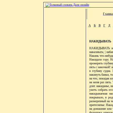
Главна
А
Б
В
Г
Д
НАКИДЫВАТЬ
НАКИДЫВАТЬ или н
наваливать; | наб
Накинь что-нибудь
Накидали гору. На
промерять глубину
пять с замочкой! и
в глубину судна.
накинуть банки, т
на что; покидав и
на меня раз пять.
длит. накиданье, н
уметь собрать его
накидываемая нас
покрывало, в роде
размеренный на че
притесненье. Наки
на домашние или т
футштоку относящ