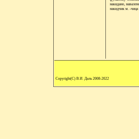
накидано, навален
накидчик м. -чица 
Copyright(C) В.И. Даль 2008-2022