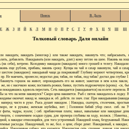
Поиск
В. Даль
я
Е
Ж
З
И
Й
К
Л
М
Н
О
П
Р
С
Т
У
Ф
Х
Ц
Ч
Ш
Щ
Толковый словарь Даля онлайн
акидать; накидать (многокр.) или также накидать; накинуть что; набрасывать, н
авлять, добавлять. Накидывать (или накидать, длит.) кому петлю на шею. Накинь на лош
 (на себя), ветрено. Колоднику накидали (накидали) много грошей в телегу. Накидали
кинь еще рублик, прибавь; накинь сроку. Купцы на чай и сахар накинули, чай и саха
 шестом (накидкою): накидывай чаще да покрикивай! Глубину меряют четвертями, крич
 пр. Не маячить, пронесло; недостал дна; табак, по табак, под табак! достал дна глубже 1
 Накинуть горшок на живот, опрокидывать его на живот, зажегши в нем клок пакли, 
о же, но с насечкою кожи; поставить рожки, банки, пустить подрожечную (кровь). -ся, б
ли покидавшись вдоволь перестать. Сеть накидается (накидывается) на взлете перепела. 
 Ты за что на меня накинулся? Скоро цена накинется. Рыб с пяток накидалось в лодку. 
акиданье окончат. накид м. накидка ж. об. действ. по знач. глаг. При накидывании (накид
 наперед чисто в руке. Рысь душит накидом. | Накидка, скатерть, столечник, простыня
коро, не в рукава; женская шубейка, вят. | Головнои бабий убор смол. сиб. на У
 фаты, чадры, вуали; | сиб. прибавочная плата; навал, навальные или накидные деньг
тверти, с означением осадки судна, для промера глубины на ходу, волжск. | Наметка, д
дной, к накидке относящийся, для того устроенный. Накидной плащ, безрукавный. Наки
емные расходы. Накидочный, то же, бол. о цене, сборе денег. Накидковый, к накидке,
ийся. Накидчивая собака, что кидается. Накидистая сеть, сручная, ловкая для накид