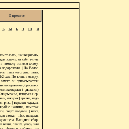
О проекте
Ъ
Ы
Ь
Э
Ю
Я
аметывать, нашвыривать,
адь попону, на себя тулуп.
 в комнату всякого хламу.
р вздорожали. | На Волге,
ат: пять невступно; пять;
1/2 саж. По кляп, в осадку,
отчего он присасывается;
ыть накидываему; бросаться
Волк накидался (- дывался)
Накидыванье, накиданье ср.
ании, накидок) аркана, надо
, ряз.; | верхняя одежда,
крайне намитка, наметка;
и, сверх податей; | шест,
ля замка. | Пск. нападки,
дная цена. Накидной сбор,
 к вещи, плащу, убору или
ки. Накид ж. собират. что