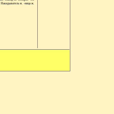
 Накидыватель м. -ница ж.