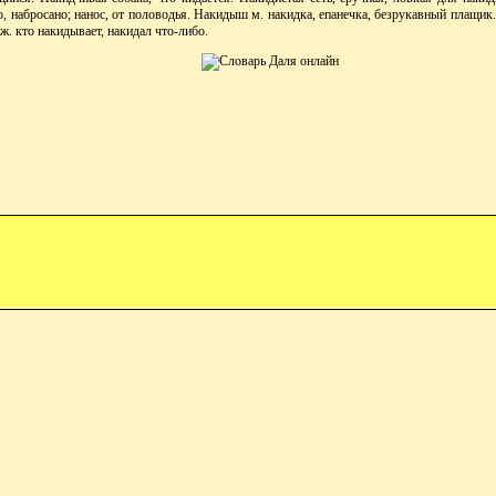
о, набросано; нанос, от половодья. Накидыш м. накидка, епанечка, безрукавный плащик.
ж. кто накидывает, накидал что-либо.