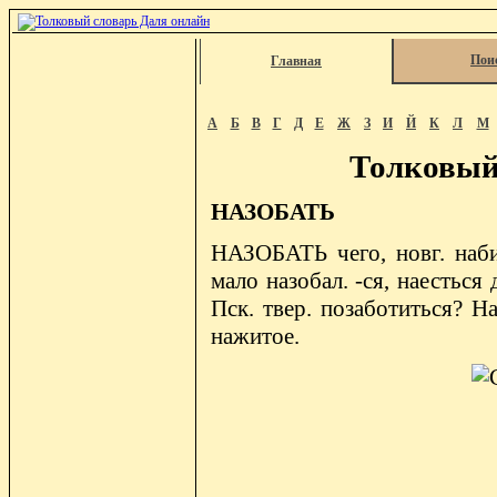
Пои
Главная
А
Б
В
Г
Д
Е
Ж
З
И
Й
К
Л
М
Толковый
НАЗОБАТЬ
НАЗОБАТЬ чего, новг. наби
мало назобал. -ся, наесться 
Пск. твер. позаботиться? Н
нажитое.