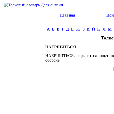
Главная
Пои
А
Б
В
Г
Д
Е
Ж
З
И
Й
К
Л
М
Толко
НАЕРШИТЬСЯ
НАЕРШИТЬСЯ, окрыситься, ощетинить
обороне.