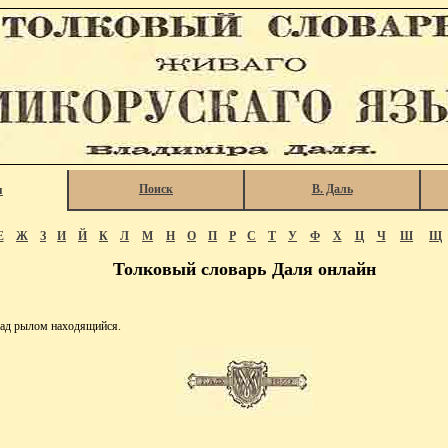
Поиск
В. Даль
я
Е
Ж
З
И
Й
К
Л
М
Н
О
П
Р
С
Т
У
Ф
Х
Ц
Ч
Ш
Щ
Толковый словарь Даля онлайн
 рылом находящийся.