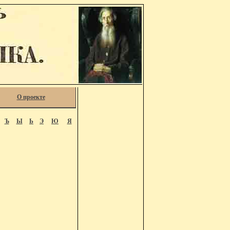
О проекте
Ъ
Ы
Ь
Э
Ю
Я