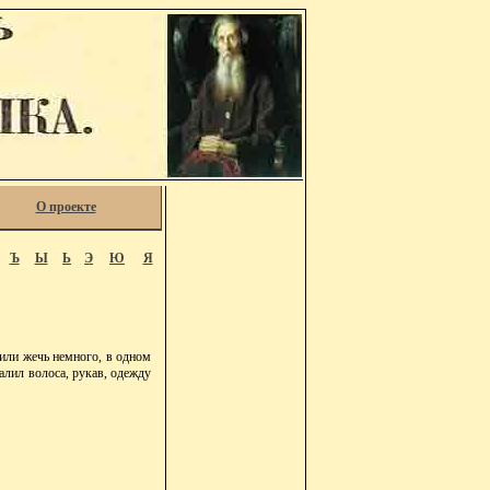
О проекте
Ъ
Ы
Ь
Э
Ю
Я
 или жечь немного, в одном
палил волоса, рукав, одежду