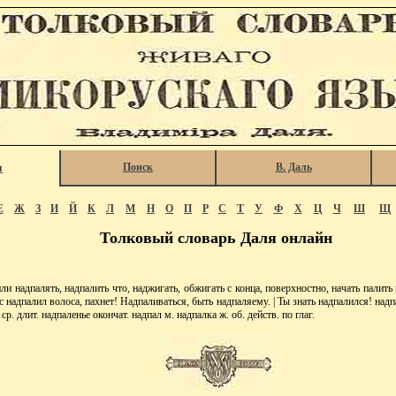
Поиск
В. Даль
я
Е
Ж
З
И
Й
К
Л
М
Н
О
П
Р
С
Т
У
Ф
Х
Ц
Ч
Ш
Щ
Толковый словарь Даля онлайн
адпалять, надпалить что, наджигать, обжигать с конца, поверхностно, начать палить
ас надпалил волоса, пахнет! Надпаливаться, быть надпаляему. | Ты знать надпалился! над
ср. длит. надпаленье окончат. надпал м. надпалка ж. об. действ. по глаг.