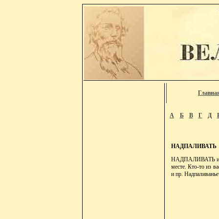
Главна
А
Б
В
Г
Д
НАДПАЛИВАТЬ
НАДПАЛИВАТЬ или н
месте. Кто-то из в
и пр. Надпаливанье 