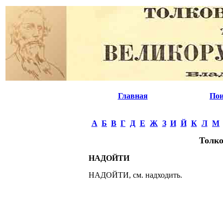
Главная
Пои
А
Б
В
Г
Д
Е
Ж
З
И
Й
К
Л
М
Толко
НАДОЙТИ
НАДОЙТИ, см. надходить.