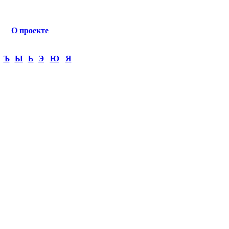
О проекте
Ъ
Ы
Ь
Э
Ю
Я