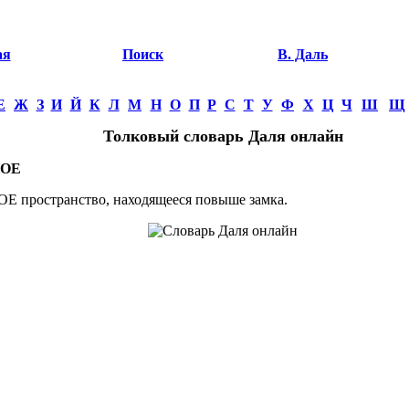
ая
Поиск
В. Даль
Е
Ж
З
И
Й
К
Л
М
Н
О
П
Р
С
Т
У
Ф
Х
Ц
Ч
Ш
Щ
Толковый словарь Даля онлайн
ОЕ
пространство, находящееся повыше замка.