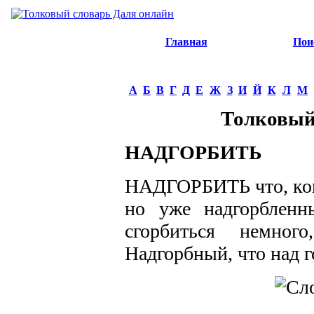
Главная
Пои
А
Б
В
Г
Д
Е
Ж
З
И
Й
К
Л
М
Толковый
НАДГОРБИТЬ
НАДГОРБИТЬ что, кого
но уже надгорбленн
сгорбиться немног
Надгорбный, что над г