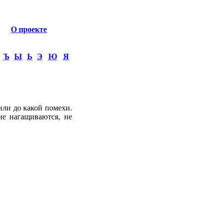
О проекте
Ъ
Ы
Ь
Э
Ю
Я
или до какой помехи.
не нагащиваются, не