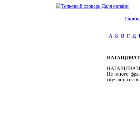
Главн
А
Б
В
Г
Д
НАГАЩИВАТ
НАГАЩИВАТЬ, н
Не много фран
скучают, гостя.