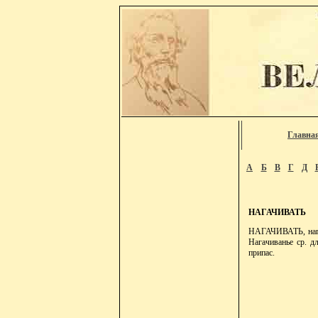
Главна
А
Б
В
Г
Д
НАГАЧИВАТЬ
НАГАЧИВАТЬ, нагати
Нагачиванье ср. дл
припас.