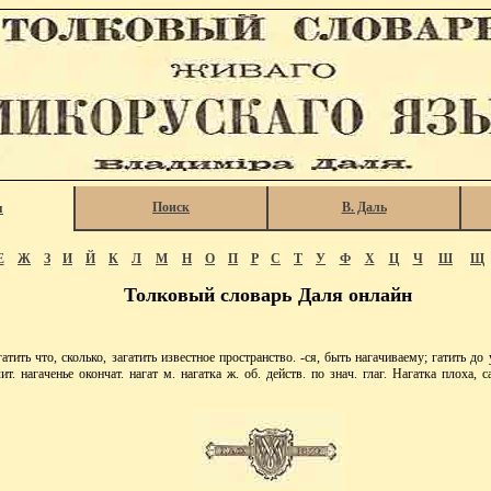
Поиск
В. Даль
я
Е
Ж
З
И
Й
К
Л
М
Н
О
П
Р
С
Т
У
Ф
Х
Ц
Ч
Ш
Щ
Толковый словарь Даля онлайн
ть что, сколько, загатить известное пространство. -ся, быть нагачиваему; гатить до у
ит. нагаченье окончат. нагат м. нагатка ж. об. действ. по знач. глаг. Нагатка плоха, 