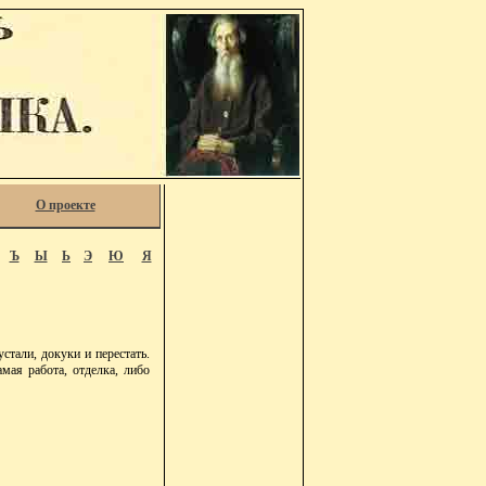
О проекте
Ъ
Ы
Ь
Э
Ю
Я
стали, докуки и перестать.
самая работа, отделка, либо