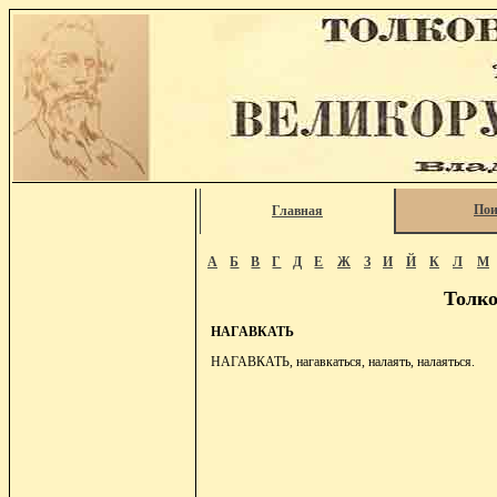
Пои
Главная
А
Б
В
Г
Д
Е
Ж
З
И
Й
К
Л
М
Толко
НАГАВКАТЬ
НАГАВКАТЬ, нагавкаться, налаять, налаяться.