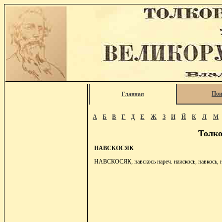
Пои
Главная
А
Б
В
Г
Д
Е
Ж
З
И
Й
К
Л
М
Толко
НАВСКОСЯК
НАВСКОСЯК, навскось нареч. наискось, навкось, н