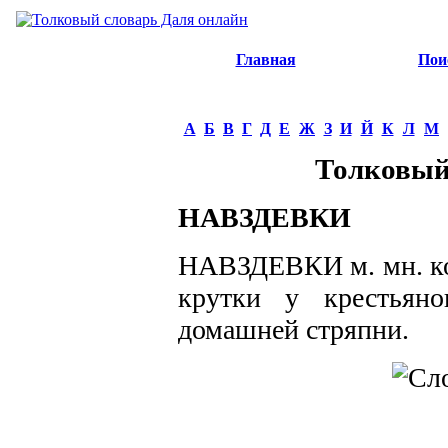
Главная
Пои
А
Б
В
Г
Д
Е
Ж
З
И
Й
К
Л
М
Толковый
НАВЗДЕВКИ
НАВЗДЕВКИ м. мн. кос
крутки у крестьяно
домашней стряпни.