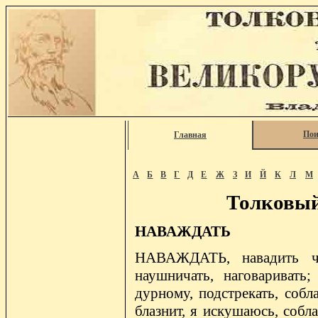
Пои
Главная
А
Б
В
Г
Д
Е
Ж
З
И
Й
К
Л
М
Толковый
НАВАЖДАТЬ
НАВАЖДАТЬ, навадить что
наушничать, наговаривать;
дурному, подстрекать, собла
блазнит, я искушаюсь, собла