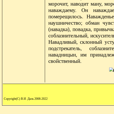
морочит, наводит ману, моро
наваждаему. Он наваждае
померещилось. Наважденье 
наушничество; обман чувст
(навадка), повадка, привыч
соблазнительный, искусите
Навадливый, склонный усту
подстрекатель, соблазни
навадницын, им принадле
свойственный.
Copyright(C) В.И. Даль 2008-2022