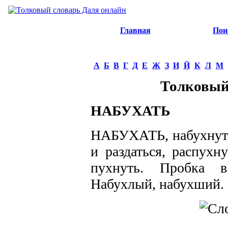
Главная
Пои
А
Б
В
Г
Д
Е
Ж
З
И
Й
К
Л
М
Толковый
НАБУХАТЬ
НАБУХАТЬ, набухнуть,
и раздаться, распухн
пухнуть. Пробка в 
Набухлый, набухший. 