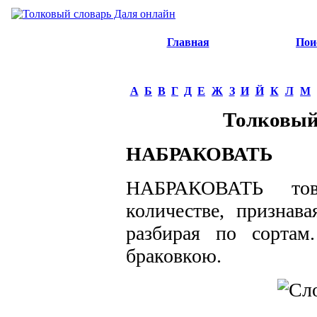
Главная
Пои
А
Б
В
Г
Д
Е
Ж
З
И
Й
К
Л
М
Толковый
НАБРАКОВАТЬ
НАБРАКОВАТЬ това
количестве, признава
разбирая по сортам
браковкою.