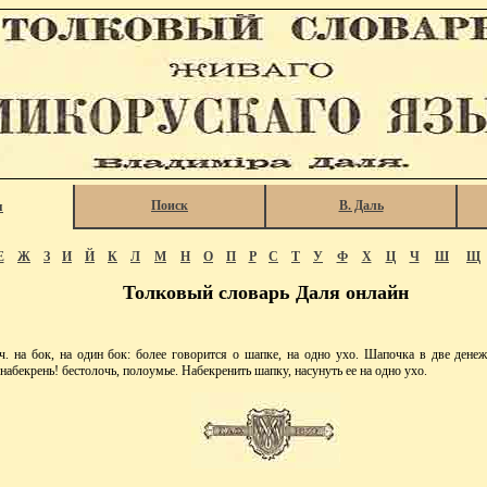
Поиск
В. Даль
я
Е
Ж
З
И
Й
К
Л
М
Н
О
П
Р
С
Т
У
Ф
Х
Ц
Ч
Ш
Щ
Толковый словарь Даля онлайн
на бок, на один бок: более говорится о шапке, на одно ухо. Шапочка в две денежк
набекрень! бестолочь, полоумье. Набекренить шапку, насунуть ее на одно ухо.