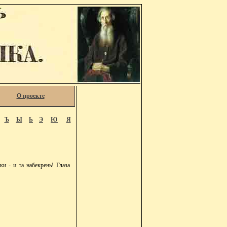
О проекте
Ъ
Ы
Ь
Э
Ю
Я
и - и та набекрень! Глаза