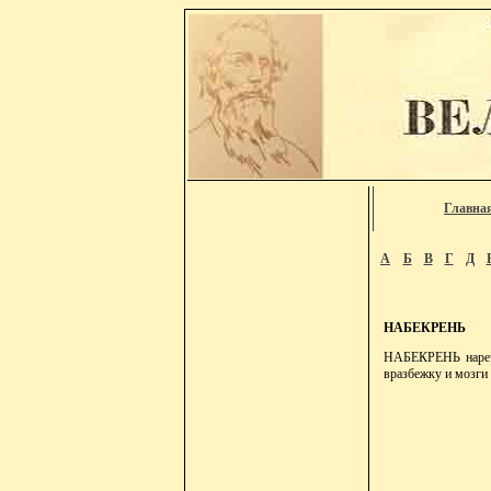
Главна
А
Б
В
Г
Д
НАБЕКРЕНЬ
НАБЕКРЕНЬ нареч. 
вразбежку и мозги 