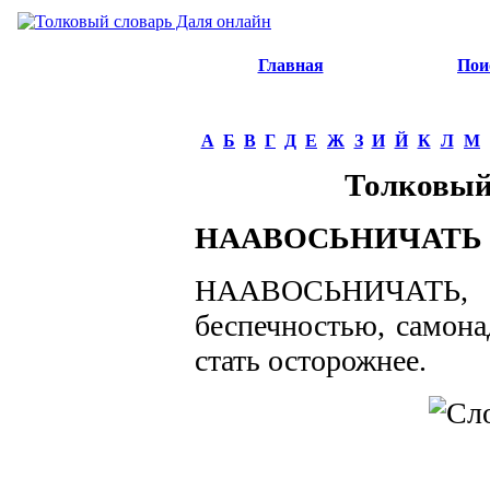
Главная
Пои
А
Б
В
Г
Д
Е
Ж
З
И
Й
К
Л
М
Толковый
НААВОСЬНИЧАТЬ
НААВОСЬНИЧАТЬ, 
беспечностью, самона
стать осторожнее.