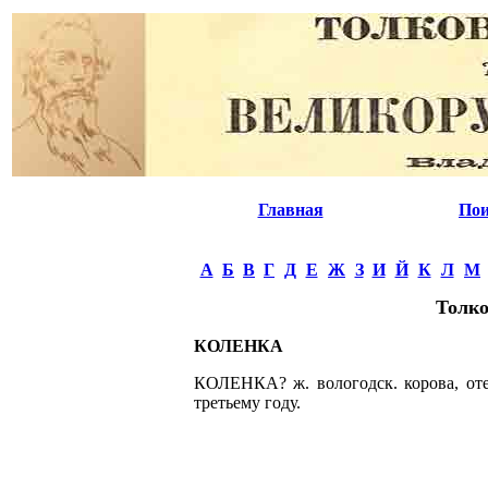
Главная
Пои
А
Б
В
Г
Д
Е
Ж
З
И
Й
К
Л
М
Толко
КОЛЕНКА
КОЛЕНКА? ж. вологодск. корова, отел
третьему году.