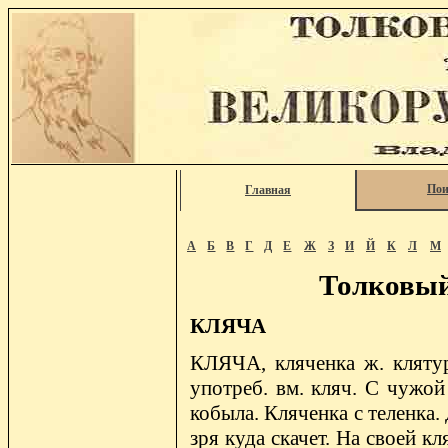
Пои
Главная
А
Б
В
Г
Д
Е
Ж
З
И
Й
К
Л
М
Толковый
КЛЯЧА
КЛЯЧА, кляченка ж. клятур
употреб. вм. кляч. С чужой 
кобыла. Кляченка с теленка
зря куда скачет. На своей кл