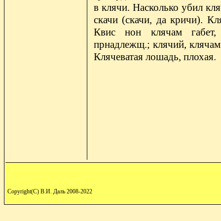
в клячи. Насколько убил кляч
скачи (скачи, да кричи). Кл
Квис нон клячам габет, 
прнадлежщ.; клячий, клячам
Клячеватая лошадь, плохая.
Copyright(C) В.И. Даль 2008-2022