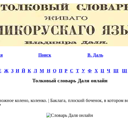
ая
Поиск
В. Даль
Е
Ж
З
И
Й
К
Л
М
Н
О
П
Р
С
Т
У
Ф
Х
Ц
Ч
Ш
Щ
Толковый словарь Даля онлайн
ожное колено, коленко. | Баклага, плоский боченок, в котором во
?