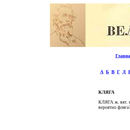
Главн
А
Б
В
Г
Д
КЛЯГА
КЛЯГА ж. вят. н
вероятио фляга