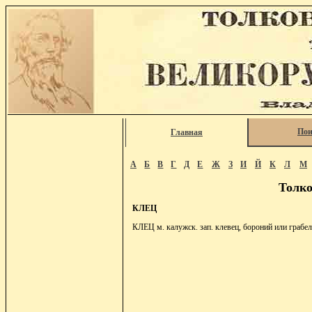
Пои
Главная
А
Б
В
Г
Д
Е
Ж
З
И
Й
К
Л
М
Толко
КЛЕЦ
КЛЕЦ м. калужск. зап. клевец, бороний или грабел