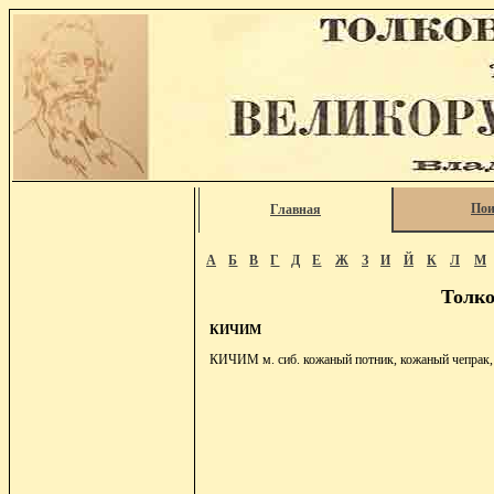
Пои
Главная
А
Б
В
Г
Д
Е
Ж
З
И
Й
К
Л
М
Толко
КИЧИМ
КИЧИМ м. сиб. кожаный потник, кожаный чепрак, 