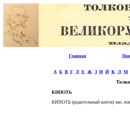
Главная
Пои
А
Б
В
Г
Д
Е
Ж
З
И
Й
К
Л
М
Толко
КИПОТЬ
КИПОТЬ (родительный киптя) зап. ного