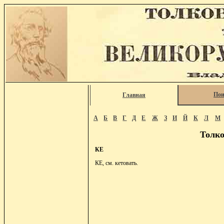
Пои
Главная
А
Б
В
Г
Д
Е
Ж
З
И
Й
К
Л
М
Толко
КЕ
КЕ, см. кетовать.