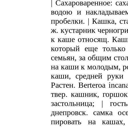
| Сахароваренное: са
водою и накладывае
пробелки. | Кашка, ст
ж. кустарник черногр
к каше относящ. Кашн
который еще только 
семьян, за общим стол
на каши к молодым, р
каши, средней руки 
Растен. Веrteroa inca
твер. кашник, горшок
застольница; | гос
днепровск. самка ос
пировать на кашах,