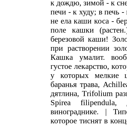
к дождю, зимой - к сне
печи - к худу; в печь 
не ела каши коса - бе
поле кашки (растен
березовой каши! Золо
при растворении золо
Кашка умалит. вооб
густое лекарство, кот
у которых мелкие ц
баранья трава, Асhille
дятлина, Тrifolium разн
Spirea filipendula
винограднике. | Тип
которое тиснят в конц