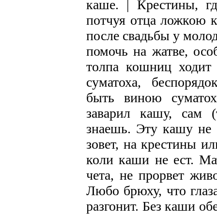
каше. | Крестины, г
потчуя отца ложкою к
после свадьбы у молоды
помочь на жатве, осо
толпа кошниц ходит 
суматоха, беспорядо
быть виною суматох
заварил кашу, сам (
знаешь. Эту кашу не 
зовет, на крестины и
коли каши не ест. Ма
чета, не прорвет жив
Любо брюху, что глаз
разгонит. Без каши об