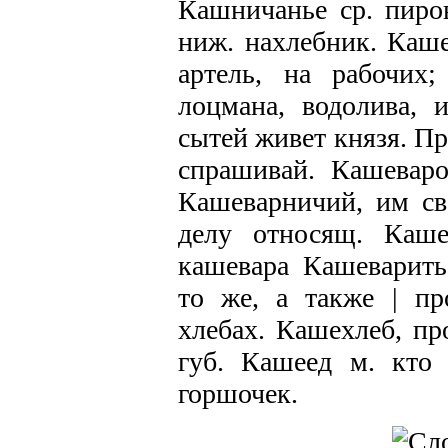
Кашничанье ср. пиро
ниж. нахлебник. Каше
артель, на рабочих
лоцмана, водолива,
сытей живет князя. Пр
спрашивай. Кашеваро
Кашеварничий, им св
делу относящ. Кашев
кашевара Кашеварить
то же, а также | п
хлебах. Кашехлеб, пр
губ. Кашеед м. кто 
горшочек.