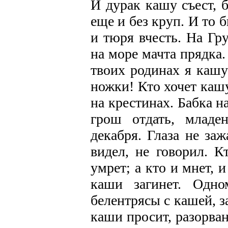
И дурак кашу съест, 
еще и без круп. И то 
и тюря вчесть. На Гр
на море мачта прядка.
твоих родинах я кашу
ножки! Кто хочет кашу
на крестинах. Бабка н
грош отдать, младе
декабря. Глаза не заж
видел, не говорил. К
умрет; а кто и мнет, 
каши загинет. Одн
белентрясы с кашей, з
каши просит, разорван