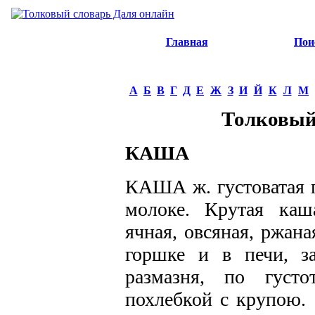
Главная
Пои
А
Б
В
Г
Д
Е
Ж
З
И
Й
К
Л
М
Толковый
КАША
КАША ж. густоватая п
молоке. Крутая каша
ячная, овсяная, ржана
горшке и в печи, за
размазня, по густ
похлебкой с крупою. 