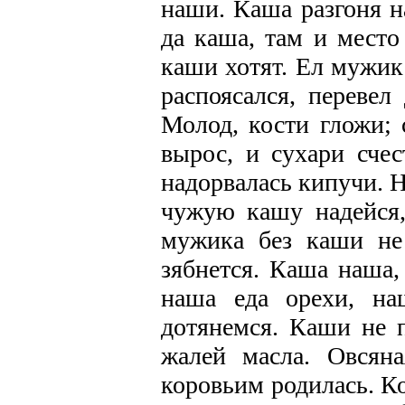
наши. Каша разгоня н
да каша, там и место
каши хотят. Ел мужик
распоясался, перевел
Молод, кости гложи; 
вырос, и сухари счес
надорвалась кипучи. 
чужую кашу надейся,
мужика без каши не
зябнется. Каша наша,
наша еда орехи, на
дотянемся. Каши не п
жалей масла. Овсян
коровьим родилась. Ког