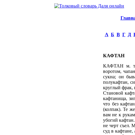
Главн
А
Б
В
Г
Д
КАФТАН
КАФТАН м. тат
воротом, чапан
сукна; он быв
полукафтан, си
круглый фрак,
Становой кафт
кафтанища, зип
что без кафта
(колпак). Те ж
вам не к рукам
убогий кафтан.
не черт съел. 
суд в кафтане,