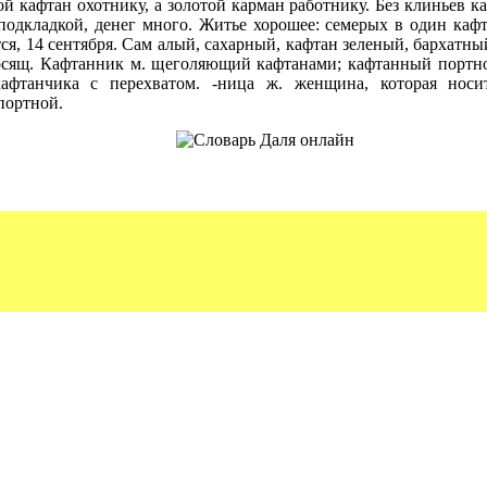
ой кафтан охотнику, а золотой карман работнику. Без клиньев к
 подкладкой, денег много. Житье хорошее: семерых в один каф
ся, 14 сентября. Сам алый, сахарный, кафтан зеленый, бархатны
осящ. Кафтанник м. щеголяющий кафтанами; кафтанный портно
кафтанчика с перехватом. -ница ж. женщина, которая носи
портной.