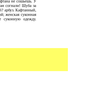
афтана не сошьешь. У
тан согнали! Шуба за
й? арбуз. Кафтанный,
й; женская суконная
т суконную одежду.