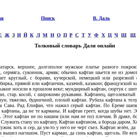
ая
Поиск
В. Даль
Е
Ж
З
И
Й
К
Л
М
Н
О
П
Р
С
Т
У
Ф
Х
Ц
Ч
Ш
Щ
Толковый словарь Даля онлайн
арск. верхнее, долгополое мужское платье разного покроя
, сермяга, суконник, армяк; обычно кафтан шьется не из домо
ает круглый, с борами, кучерской, немецкий или разрезной 
бирка, прямой или кафтанчик, казачий, казакин; французский 
 какие носили в прошлом веке; мундирный кафтан, сюртук с ши
ан, стар. косой, с широкими рукавами. Кафтанец, щеголеватый
ун, тяжелко, будничний, плохой кафтан. Рубаха кафтана к телу
на Сава. Рад Епифан, что нажил серый кафтан. По Ереме шапк
е кафтаны, да не те карманы. И кафтан греет, когда шубы нет. 
. Этот кафтан не по нашим (или нам не по) плечам. В драке, б
 Служить стану по кафтану. Кафтан кафтаном, а борода даром. Хо
Мужик хоть и сер, да ум-то у него не черт съел. Кафтан зелён, д
 а вышел нагишом. Пуст карман, да синь кафтан, щеголь. Не вел