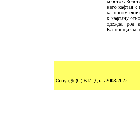
короток. Золот
него кафтан с
кафтаном тянет
к кафтану отн
одежда, род 
Кафтанщик м. 
Copyright(C) В.И. Даль 2008-2022