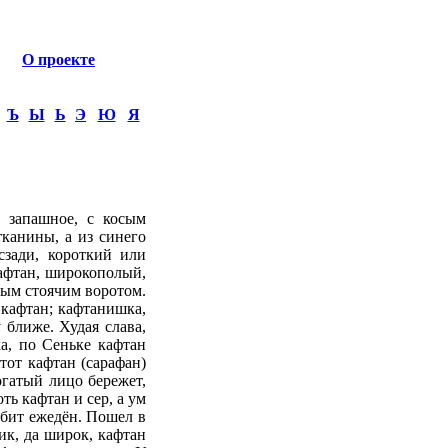
О проекте
Ъ
Ы
Ь
Э
Ю
Я
: запашное, с косым
тканины, а из синего
сзади, короткий или
кафтан, широкополый,
тым стоячим воротом.
 кафтан; кафтанишка,
 ближе. Худая слава,
а, по Сеньке кафтан
Этот кафтан (сарафан)
огатый лицо бережет,
ть кафтан и сер, а ум
а бит ежедён. Пошел в
ик, да широк, кафтан