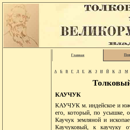
Пои
Главная
А
Б
В
Г
Д
Е
Ж
З
И
Й
К
Л
М
Толковый
КАУЧУК
КАУЧУК м. индейское и южно
его, который, по усышке, о
Каучук земляной и ископае
Каучуковый, к каучуку о