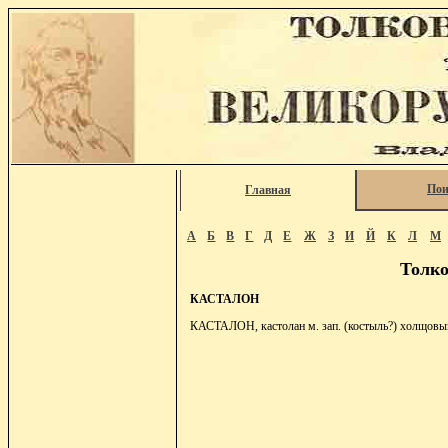
Пои
Главная
А
Б
В
Г
Д
Е
Ж
З
И
Й
К
Л
М
Толко
КАСТАЛОН
КАСТАЛОН, кастолан м. зап. (костыль?) холщовый