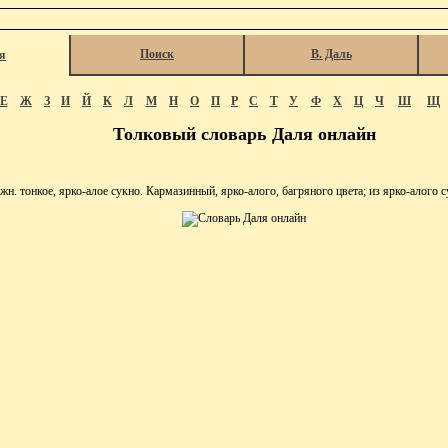
Поиск
В. Даль
я
Е
Ж
З
И
Й
К
Л
М
Н
О
П
Р
С
Т
У
Ф
Х
Ц
Ч
Ш
Щ
Толковый словарь Даля онлайн
тонкое, ярко-алое сукно. Кармазинный, ярко-алого, багряного цвета; из ярко-алого с