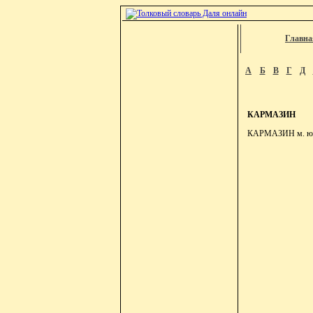
Главна
А
Б
В
Г
Д
КАРМАЗИН
КАРМАЗИН м. южн. 