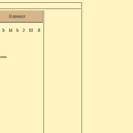
О проекте
Ъ
Ы
Ь
Э
Ю
Я
укна.