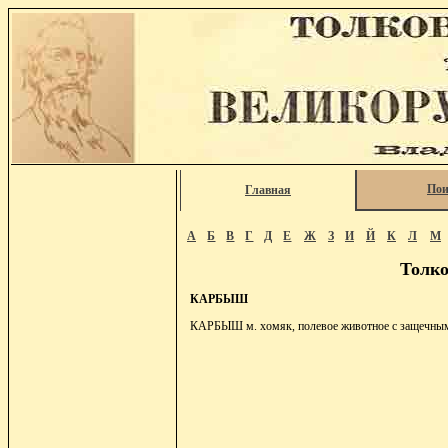
Пои
Главная
А
Б
В
Г
Д
Е
Ж
З
И
Й
К
Л
М
Толко
КАРБЫШ
КАРБЫШ м. хомяк, полевое животное с защечными 