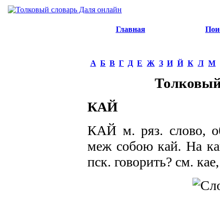
Главная
Пои
А
Б
В
Г
Д
Е
Ж
З
И
Й
К
Л
М
Толковый
КАЙ
КАЙ м. ряз. слово, о
меж собою кай. На каю
пск. говорить? см. кае,